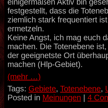
einigermaßen Aktiv bin ges
festgestellt, dass die Toten
ziemlich stark frequentiert is
ermetzeln.
Keine Angst, ich mag euch d
machen. Die Totenebene ist
der geeignetste Ort überhau
machen (Hlp-Gebiet).
(mehr …)
Tags:
Gebiete
,
Totenebene
,
Posted in
Meinungen
|
4 Co