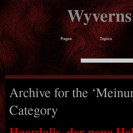
Wyverns
Pages
Topics
Archive for the ‘Meinu
Category
Haerdalis, der neue He