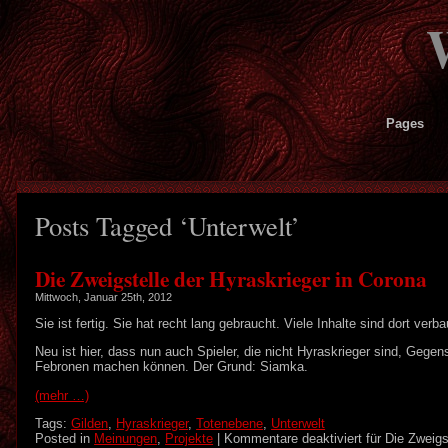
Pages
Posts Tagged ‘Unterwelt’
Die Zweigstelle der Hyraskrieger in Corona
Mittwoch, Januar 25th, 2012
Sie ist fertig. Sie hat recht lang gebraucht. Viele Inhalte sind dort verba
Neu ist hier, dass nun auch Spieler, die nicht Hyraskrieger sind, Gegen
Febronen machen können. Der Grund: Siamka.
(mehr …)
Tags:
Gilden
,
Hyraskrieger
,
Totenebene
,
Unterwelt
Posted in
Meinungen
,
Projekte
|
Kommentare deaktiviert
für Die Zweigs