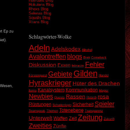
Haerdalis Blog
Hokutens Blog
Rhoxs Blog
Selenas Blog
Squalls Blog
Xtians Blog
ort Ep zu
Schlagwörter-Wolke
et).
Adeln
Adelskodex
Alkohol
Avalontreffen
blogs
Brett
Comeback
Fehler
Diskussion
Exxen
febracim
Gilden
Gebiete
Försterquest
Handel
Hyraskrieger
Hüter des Drachen
n Wesen,
Kanalsystem
Kommunikation
Items
Magier
Newbies
Rassen
rosa
Quests
Rebirth
Spieler
Rüstungen
Sicherheit
Schattenlogin
Totenebene
Teamspeak
Themen
Transparenz
Zeitung
Unterwelt
Waffen
Zeit
Zukunft
Zweities
Zünfte