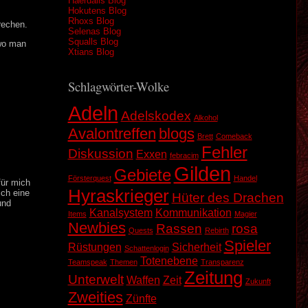
Haerdalis Blog
Hokutens Blog
Rhoxs Blog
rechen.
Selenas Blog
Squalls Blog
 wo man
Xtians Blog
Schlagwörter-Wolke
Adeln
Adelskodex
Alkohol
Avalontreffen
blogs
Brett
Comeback
Fehler
Diskussion
Exxen
febracim
Gilden
Gebiete
Försterquest
Handel
für mich
Hyraskrieger
ich eine
Hüter des Drachen
und
Kanalsystem
Kommunikation
Items
Magier
Newbies
Rassen
rosa
Quests
Rebirth
Spieler
Rüstungen
Sicherheit
Schattenlogin
Totenebene
Teamspeak
Themen
Transparenz
Zeitung
Unterwelt
Waffen
Zeit
Zukunft
Zweities
Zünfte