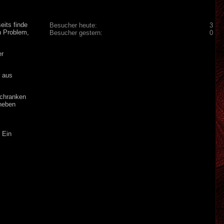
eits finde
Besucher heute:
3
in Problem,
Besucher gestern:
0
er
h aus
Schranken
 neben
 Ein