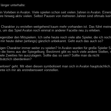
länger unterhalte:
n Vorleben in Avalon. Viele spielen schon seit vielen Jahren in Avalon. Einers
e Jahre hinweg aktiv vielen. Selbst Pausen von mehreren Jahren sind oftmals ke
“ Charakter zu erstellen weitgehend kaum mehr vorhanden ist. Das führt mein
, um das Spiel Avalon noch einmal in anderer Facette neu zu erleben.
egenüber den Mitspielern. Ich sehe heute noch viele alte Spieler, die ich noc
 mir heute daher
(anfangs)
gänzlich unbekannt. Geht euch das auch so?
igen Charakter immer weiter zu spielen? In Avalon wurden für große Spieler 
die Items aus der Spiegelburg. Bestimmt gibt es noch viele andere Stellen,
iele Zweities hin auszulagern. Sollte das so sein? Sollte man da nicht
ndsätzlich überdenken?
erloren
“ geht. Mit eben diesen symbolisiert man sich in Avalon hauptsächlich.
e ich mir als erstrebenswert vorstellen.