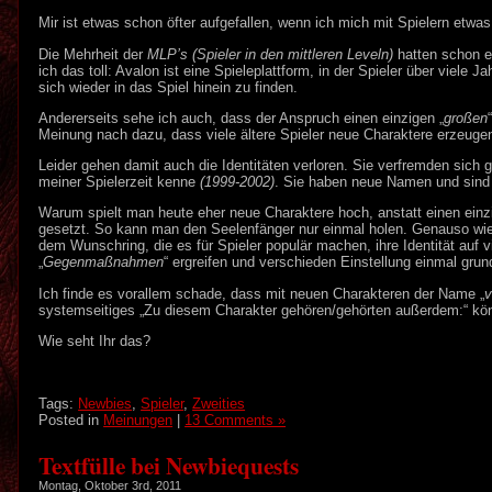
Mir ist etwas schon öfter aufgefallen, wenn ich mich mit Spielern etwas 
Die Mehrheit der
MLP’s (Spieler in den mittleren Leveln)
hatten schon ei
ich das toll: Avalon ist eine Spieleplattform, in der Spieler über viel
sich wieder in das Spiel hinein zu finden.
Andererseits sehe ich auch, dass der Anspruch einen einzigen „
großen
Meinung nach dazu, dass viele ältere Spieler neue Charaktere erzeugen
Leider gehen damit auch die Identitäten verloren. Sie verfremden sich g
meiner Spielerzeit kenne
(1999-2002)
. Sie haben neue Namen und sind
Warum spielt man heute eher neue Charaktere hoch, anstatt einen einz
gesetzt. So kann man den Seelenfänger nur einmal holen. Genauso wie 
dem Wunschring, die es für Spieler populär machen, ihre Identität auf v
„
Gegenmaßnahmen
“ ergreifen und verschieden Einstellung einmal gru
Ich finde es vorallem schade, dass mit neuen Charakteren der Name „
v
systemseitiges „Zu diesem Charakter gehören/gehörten außerdem:“ könnt
Wie seht Ihr das?
Tags:
Newbies
,
Spieler
,
Zweities
Posted in
Meinungen
|
13 Comments »
Textfülle bei Newbiequests
Montag, Oktober 3rd, 2011