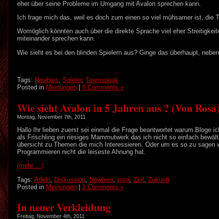
eher über seine Probleme im Umgang mit Avalon sprechen kann.
Ich frage mich das, weil es doch zum einen so viel mühsamer ist, die 
Womöglich könnten auch über die direkte Sprache viel eher Streitigke
miteinander sprechen kann.
Wie sieht es bei den blinden Spielern aus? Ginge das überhaupt, nebe
Tags:
Newbies
,
Spieler
,
Teamspeak
Posted in
Meinungen
|
8 Comments »
Wie sieht Avalon in 5 Jahren aus ? (Von Rosa
Montag, November 7th, 2011
Hallo Ihr lieben zuerst sei einmal die Frage beantwortet warum Bloge ic
als Frischling ein riesiges Mammutwerk das ich nicht so einfach bewäl
übersicht zu Themen die mich Interessieren. Oder um es so zu sagen wie
Programmieren nicht die leiseste Ahnung hat.
(mehr …)
Tags:
Adeln
,
Diskussion
,
Newbies
,
rosa
,
Zeit
,
Zukunft
Posted in
Meinungen
|
2 Comments »
In neuer Verkleidung
Freitag, November 4th, 2011