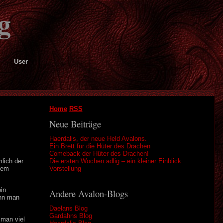
g
User
Home
RSS
Neue Beiträge
Haerdalis, der neue Held Avalons.
Ein Brett für die Hüter des Drachen
Comeback der Hüter des Drachen!
lich der
Die ersten Wochen adlig – ein kleiner Einblick
dem
Vorstellung
ein
Andere Avalon-Blogs
enn man
Daelans Blog
Gardahns Blog
 man viel