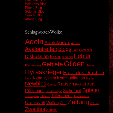
Haerdalis Blog
Hokutens Blog
Rhoxs Blog
Selenas Blog
Squalls Blog
Xtians Blog
Schlagwörter-Wolke
Adeln
Adelskodex
Alkohol
Avalontreffen
blogs
Brett
Comeback
Fehler
Diskussion
Exxen
febracim
Gilden
Gebiete
Försterquest
Handel
Hyraskrieger
Hüter des Drachen
Kanalsystem
Kommunikation
Items
Magier
Newbies
Rassen
rosa
Quests
Rebirth
Spieler
Rüstungen
Sicherheit
Schattenlogin
Totenebene
Teamspeak
Themen
Transparenz
Zeitung
Unterwelt
Waffen
Zeit
Zukunft
Zweities
Zünfte