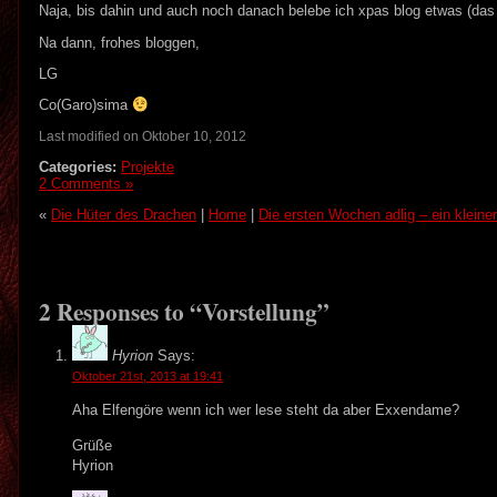
Naja, bis dahin und auch noch danach belebe ich xpas blog etwas (das 
Na dann, frohes bloggen,
LG
Co(Garo)sima
Last modified on Oktober 10, 2012
Categories:
Projekte
2 Comments »
«
Die Hüter des Drachen
|
Home
|
Die ersten Wochen adlig – ein kleiner
2 Responses to “Vorstellung”
Hyrion
Says:
Oktober 21st, 2013 at 19:41
Aha Elfengöre wenn ich wer lese steht da aber Exxendame?
Grüße
Hyrion