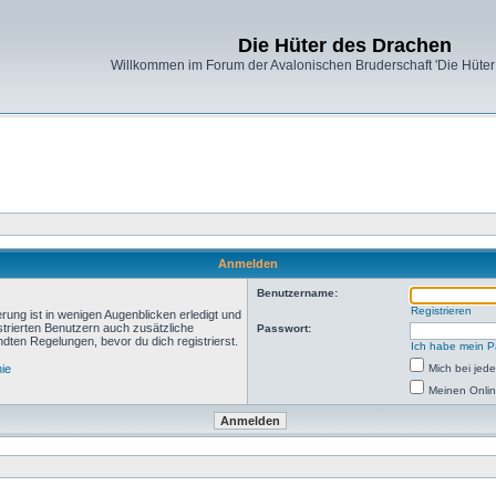
Die Hüter des Drachen
Willkommen im Forum der Avalonischen Bruderschaft 'Die Hüter
Anmelden
Benutzername:
Registrieren
rung ist in wenigen Augenblicken erledigt und
istrierten Benutzern auch zusätzliche
Passwort:
ten Regelungen, bevor du dich registrierst.
Ich habe mein P
nie
Mich bei je
Meinen Onlin